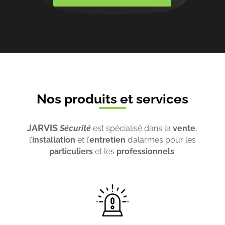
Nos produits et services
JARVIS
Sécurité
est spécialisé dans la
vente
,
l’
installation
et l’
entretien
d’alarmes pour les
particuliers
et les
professionnels
.