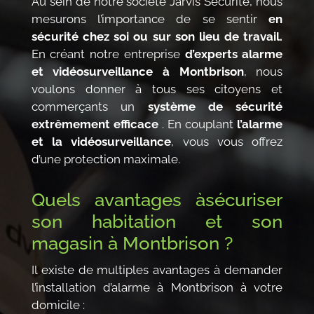
Au sein de notre société Jarvis Sécurité, nous
mesurons l’importance de se sentir
en
sécurité chez soi
ou sur son lieu de travail.
En créant notre entreprise
d’experts alarme
et vidéosurveillance à Montbrison
, nous
voulons donner à tous ses citoyens et
commerçants un
système de sécurité
extrêmement efficace
. En couplant
l’alarme
et la vidéosurveillance
, vous vous offrez
d’une protection maximale.
Quels avantages àsécuriser
son habitation et son
magasin à Montbrison ?
Il existe de multiples avantages à demander
l’installation d’alarme à Montbrison à votre
domicile :