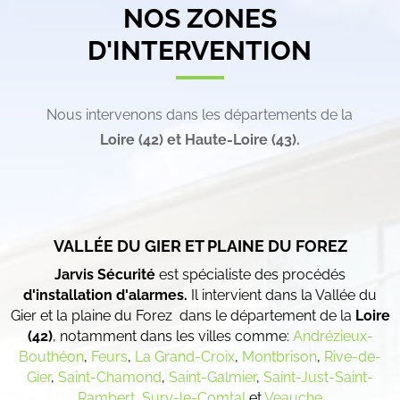
NOS ZONES
D'INTERVENTION
Nous intervenons dans les départements de la
Loire (42) et
Haute-Loire (43).
VALLÉE DU GIER ET PLAINE DU FOREZ
Jarvis Sécurité
est spécialiste des procédés
d'installation d'alarmes.
Il intervient dans la Vallée du
Gier et la plaine du Forez dans le département de la
Loire
(42)
, notamment dans les villes comme:
Andrézieux-
Bouthéon
,
Feurs
,
La Grand-Croix
,
Montbrison
,
Rive-de-
Gier
,
Saint-Chamond
,
Saint-Galmier
,
Saint-Just-Saint-
Rambert
,
Sury-le-Comtal
et
Veauche