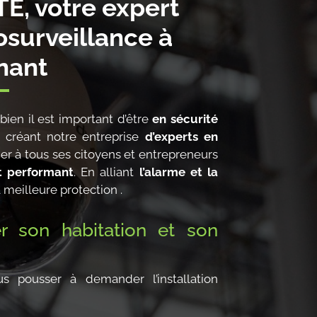
E, votre expert
osurveillance à
nant
ien il est important d’être
en sécurité
créant notre entreprise
d’experts en
er à tous ses citoyens et entrepreneurs
t performant
. En alliant
l’alarme et la
a meilleure protection .
r son habitation et son
 pousser à demander l’installation