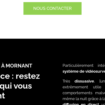
NOUS CONTACTER
E À MORNANT
Particulièrement in
système de vidéosurve
ce : restez
Très
dissuasive
, {u
 qui vous
extrêmement utile
comportements malvei
nt
même la nuit grâce à l
diffusion en direct
v