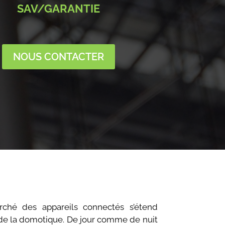
SAV/GARANTIE
NOUS CONTACTER
ché des appareils connectés s’étend
 de la domotique. De jour comme de nuit