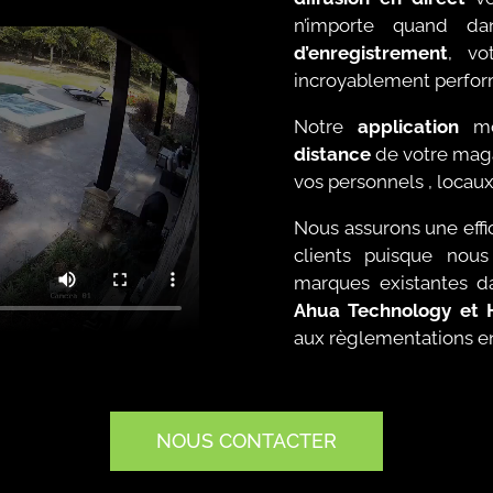
n’importe quand d
d’enregistrement
, vo
incroyablement perfor
Notre
application
m
distance
de votre maga
vos personnels , locaux
Nous assurons une effi
clients puisque nous
marques existantes da
Ahua Technology et H
aux règlementations en
NOUS CONTACTER