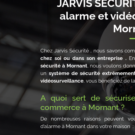
JARVIS SECURIT
alarme et vidé
Mor
Chez Jarvis Sécurité , nous savons comb
chez soi
ou dans son entreprise .
En 
sécurité à Mornant
, nous voulons donn
un
système de sécurité extrêmemen
vidéosurveillance
, vous bénéficiez de l
A quoi sert de sécurise
commerce à Mornant ?
De nombreuses raisons peuvent vous
d’alarme à Mornant dans votre maison :